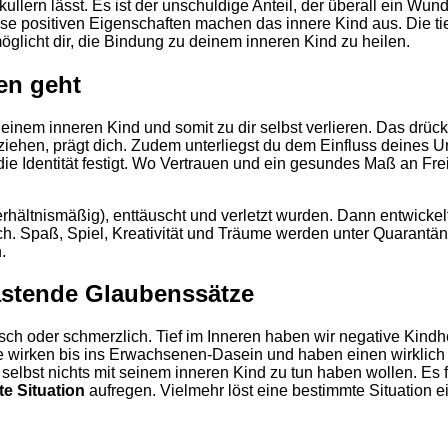
ullern lässt.
Es ist der unschuldige Anteil, der überall ein Wunde
iese positiven Eigenschaften machen das innere Kind aus. Die tie
glicht dir, die Bindung zu deinem inneren Kind zu heilen.
en geht
einem inneren Kind und somit zu dir selbst verlieren. Das drück
iehen, prägt dich. Zudem unterliegst du dem Einfluss deines Umf
e Identität festigt. Wo Vertrauen und ein gesundes Maß an Frei
erhältnismäßig), enttäuscht und verletzt wurden. Dann entwickelt
Spaß, Spiel, Kreativität und Träume werden unter Quarantäne g
.
astende Glaubenssätze
tisch oder schmerzlich. Tief im Inneren haben wir negative Kin
wirken bis ins Erwachsenen-Dasein und haben einen wirklich g
elbst nichts mit seinem inneren Kind zu tun haben wollen. Es fü
e Situation
aufregen. Vielmehr löst eine bestimmte Situation ei