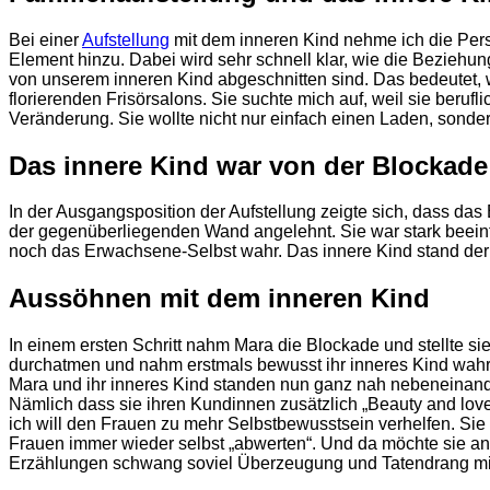
Bei einer
Aufstellung
mit dem inneren Kind nehme ich die Pers
Element hinzu. Dabei wird sehr schnell klar, wie die Beziehung
von unserem inneren Kind abgeschnitten sind. Das bedeutet, w
florierenden Frisörsalons. Sie suchte mich auf, weil sie beru
Veränderung. Sie wollte nicht nur einfach einen Laden, sonde
Das innere Kind war von der Blockade
In der Ausgangsposition der Aufstellung zeigte sich, dass 
der gegenüberliegenden Wand angelehnt. Sie war stark beeinf
noch das Erwachsene-Selbst wahr. Das innere Kind stand der B
Aussöhnen mit dem inneren Kind
In einem ersten Schritt nahm Mara die Blockade und stellte si
durchatmen und nahm erstmals bewusst ihr inneres Kind wahr. 
Mara und ihr inneres Kind standen nun ganz nah nebeneinande
Nämlich dass sie ihren Kundinnen zusätzlich „Beauty and love 
ich will den Frauen zu mehr Selbstbewusstsein verhelfen. Sie s
Frauen immer wieder selbst „abwerten“. Und da möchte sie ans
Erzählungen schwang soviel Überzeugung und Tatendrang mit,