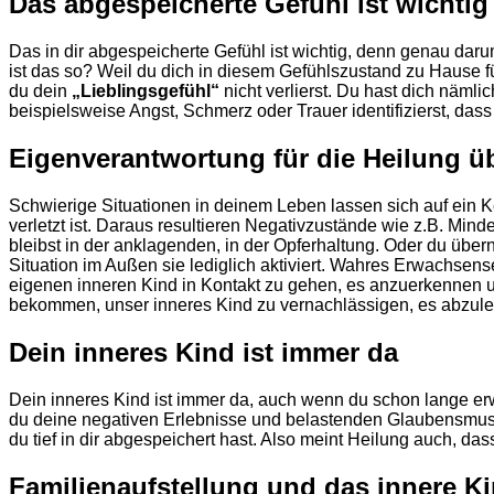
Das abgespeicherte Gefühl ist wichtig
Das in dir abgespeicherte Gefühl ist wichtig, denn genau dar
ist das so? Weil du dich in diesem Gefühlszustand zu Hause f
du dein
„Lieblingsgefühl“
nicht verlierst. Du hast dich nämli
beispielsweise Angst, Schmerz oder Trauer identifizierst, dass
Eigenverantwortung für die Heilung 
Schwierige Situationen in deinem Leben lassen sich auf ein Ke
verletzt ist. Daraus resultieren Negativzustände wie z.B. Min
bleibst in der anklagenden, in der Opferhaltung. Oder du über
Situation im Außen sie lediglich aktiviert. Wahres Erwachse
eigenen inneren Kind in Kontakt zu gehen, es anzuerkennen 
bekommen, unser inneres Kind zu vernachlässigen, es abzule
Dein inneres Kind ist immer da
Dein inneres Kind ist immer da, auch wenn du schon lange erw
du deine negativen Erlebnisse und belastenden Glaubensmust
du tief in dir abgespeichert hast. Also meint Heilung auch, das
Familienaufstellung und das innere K