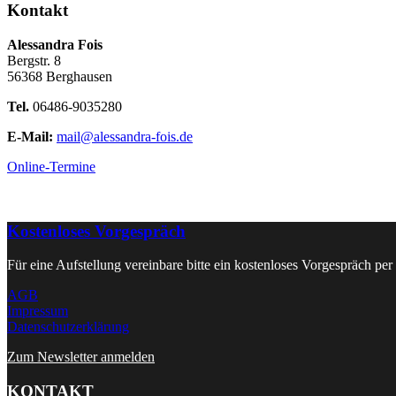
Kontakt
Alessandra Fois
Bergstr. 8
56368 Berghausen
Tel.
06486-9035280
E-Mail:
mail@alessandra-fois.de
Online-Termine
Kostenloses Vorgespräch
Für eine Aufstellung vereinbare bitte ein kostenloses Vorgespräch per
AGB
Impressum
Datenschutzerklärung
Zum Newsletter anmelden
KONTAKT