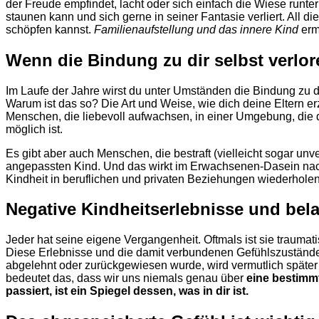
der Freude empfindet, lacht oder sich einfach die Wiese runterk
staunen kann und sich gerne in seiner Fantasie verliert. All d
schöpfen kannst.
Familienaufstellung und das innere Kind
ermö
Wenn die Bindung zu dir selbst verlor
Im Laufe der Jahre wirst du unter Umständen die Bindung zu d
Warum ist das so? Die Art und Weise, wie dich deine Eltern erz
Menschen, die liebevoll aufwachsen, in einer Umgebung, die di
möglich ist.
Es gibt aber auch Menschen, die bestraft (vielleicht sogar unv
angepassten Kind. Und das wirkt im Erwachsenen-Dasein nach. 
Kindheit in beruflichen und privaten Beziehungen wiederholen
Negative Kindheitserlebnisse und bel
Jeder hat seine eigene Vergangenheit. Oftmals ist sie trauma
Diese Erlebnisse und die damit verbundenen Gefühlszustände 
abgelehnt oder zurückgewiesen wurde, wird vermutlich später s
bedeutet das, dass wir uns niemals genau über
eine
bestimmt
passiert, ist ein Spiegel dessen, was in dir ist.