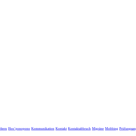
ltern
Hoo‘ponopono
Kommunikation
Kontakt
Kontaktabbruch
Migräne
Mobbing
Prüfungsan