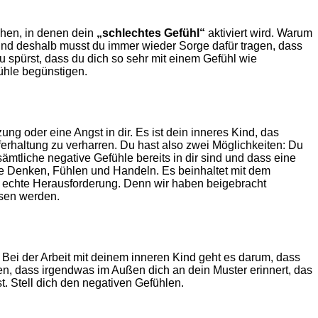
chen, in denen dein
„schlechtes Gefühl“
aktiviert wird. Warum
 Und deshalb musst du immer wieder Sorge dafür tragen, dass
Du spürst, dass du dich so sehr mit einem Gefühl wie
fühle begünstigen.
g oder eine Angst in dir. Es ist dein inneres Kind, das
pferhaltung zu verharren. Du hast also zwei Möglichkeiten: Du
ämtliche negative Gefühle bereits in dir sind und dass eine
ne Denken, Fühlen und Handeln. Es beinhaltet mit dem
 echte Herausforderung. Denn wir haben beigebracht
hsen werden.
Bei der Arbeit mit deinem inneren Kind geht es darum, dass
, dass irgendwas im Außen dich an dein Muster erinnert, das
st. Stell dich den negativen Gefühlen.