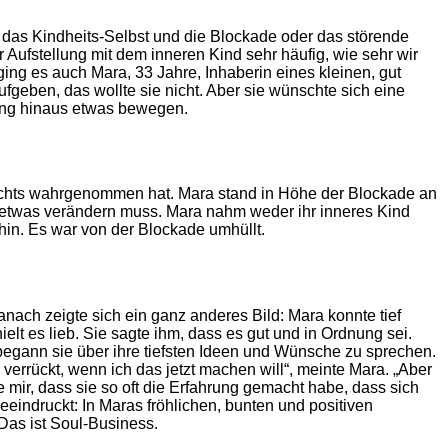
 das Kindheits-Selbst und die Blockade oder das störende
r Aufstellung mit dem inneren Kind sehr häufig, wie sehr wir
ing es auch Mara, 33 Jahre, Inhaberin eines kleinen, gut
ufgeben, das wollte sie nicht. Aber sie wünschte sich eine
stung hinaus etwas bewegen.
nichts wahrgenommen hat. Mara stand in Höhe der Blockade an
h etwas verändern muss. Mara nahm weder ihr inneres Kind
hin. Es war von der Blockade umhüllt.
nach zeigte sich ein ganz anderes Bild: Mara konnte tief
lt es lieb. Sie sagte ihm, dass es gut und in Ordnung sei.
egann sie über ihre tiefsten Ideen und Wünsche zu sprechen.
verrückt, wenn ich das jetzt machen will“, meinte Mara. „Aber
e mir, dass sie so oft die Erfahrung gemacht habe, dass sich
eindruckt: In Maras fröhlichen, bunten und positiven
as ist Soul-Business.