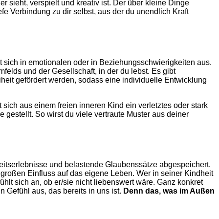
r sieht, verspielt und kreativ ist. Der über kleine Dinge
fe Verbindung zu dir selbst, aus der du unendlich Kraft
t sich in emotionalen oder in Beziehungsschwierigkeiten aus.
elds und der Gesellschaft, in der du lebst. Es gibt
heit gefördert werden, sodass eine individuelle Entwicklung
 sich aus einem freien inneren Kind ein verletztes oder stark
estellt. So wirst du viele vertraute Muster aus deiner
dheitserlebnisse und belastende Glaubenssätze abgespeichert.
roßen Einfluss auf das eigene Leben. Wer in seiner Kindheit
hlt sich an, ob er/sie nicht liebenswert wäre. Ganz konkret
n Gefühl aus, das bereits in uns ist.
Denn das, was im Außen