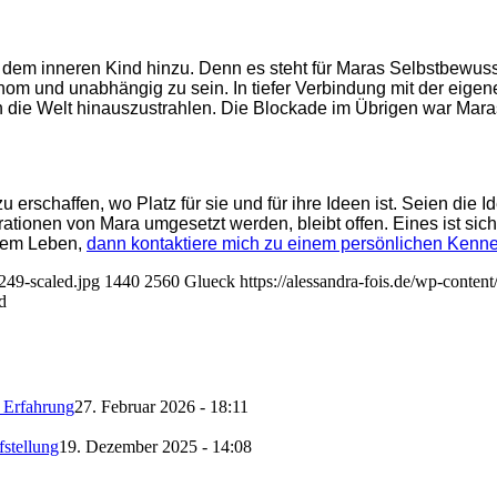
dem inneren Kind hinzu. Denn es steht für Maras Selbstbewusst
nom und unabhängig zu sein. In tiefer Verbindung mit der eige
die Welt hinauszustrahlen. Die Blockade im Übrigen war Maras M
zu erschaffen,
wo Platz für sie und für ihre Ideen ist. Seien die
irationen von Mara umgesetzt werden, bleibt offen. Eines ist si
inem Leben,
dann kontaktiere mich zu einem persönlichen Kenn
249-scaled.jpg
1440
2560
Glueck
https://alessandra-fois.de/wp-cont
d
g Erfahrung
27. Februar 2026 - 18:11
fstellung
19. Dezember 2025 - 14:08