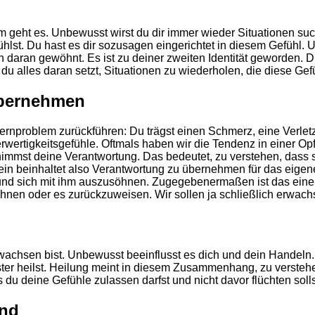
um geht es. Unbewusst wirst du dir immer wieder Situationen su
ühlst. Du hast es dir sozusagen eingerichtet in diesem Gefühl.
ch daran gewöhnt. Es ist zu deiner zweiten Identität geworden. 
 du alles daran setzt, Situationen zu wiederholen, die diese Ge
übernehmen
rnproblem zurückführen: Du trägst einen Schmerz, eine Verletzun
derwertigkeitsgefühle. Oftmals haben wir die Tendenz in einer O
nimmst deine Verantwortung. Das bedeutet, zu verstehen, dass s
nsein beinhaltet also Verantwortung zu übernehmen für das eige
und sich mit ihm auszusöhnen. Zugegebenermaßen ist das eine
hnen oder es zurückzuweisen. Wir sollen ja schließlich erwac
achsen bist. Unbewusst beeinflusst es dich und dein Handeln. 
er heilst. Heilung meint in diesem Zusammenhang, zu verstehen
s du deine Gefühle zulassen darfst und nicht davor flüchten soll
ind