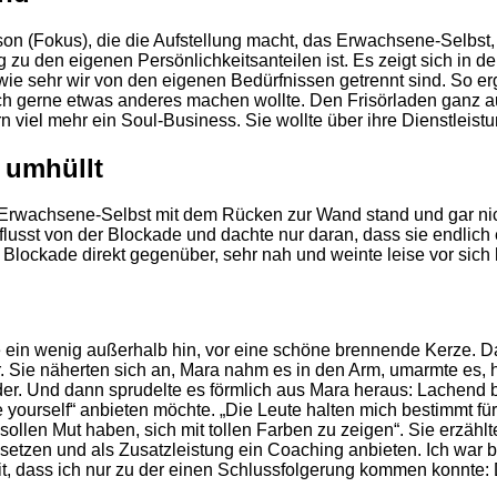
on (Fokus), die die Aufstellung macht, das Erwachsene-Selbst,
 zu den eigenen Persönlichkeitsanteilen ist. Es zeigt sich in de
ie sehr wir von den eigenen Bedürfnissen getrennt sind. So erg
flich gerne etwas anderes machen wollte. Den Frisörladen ganz a
rn viel mehr ein Soul-Business. Sie wollte über ihre Dienstlei
 umhüllt
das Erwachsene-Selbst mit dem Rücken zur Wand stand und gar 
lusst von der Blockade und dachte nur daran, dass sie endlic
lockade direkt gegenüber, sehr nah und weinte leise vor sich 
e ein wenig außerhalb hin, vor eine schöne brennende Kerze. Da
Sie näherten sich an, Mara nahm es in den Arm, umarmte es, hie
r. Und dann sprudelte es förmlich aus Mara heraus: Lachend b
yourself“ anbieten möchte. „Die Leute halten mich bestimmt für 
ollen Mut haben, sich mit tollen Farben zu zeigen“. Sie erzählt
etzen und als Zusatzleistung ein Coaching anbieten. Ich war be
 dass ich nur zu der einen Schlussfolgerung kommen konnte: D