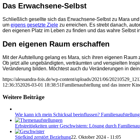
Das Erwachsene-Selbst
Schließlich gesellte sich das Erwachsene-Selbst zu Mara und 
um
eigens gesetzte Ziele
zu erreichen. Es strebt danach, auto
den eigenen Platz im Leben zu finden und das wahre Selbst in 
Den eigenen Raum erschaffen
Mit der Aufstellung gelang es Mara, sich ihren eigenen Raum 
Ob jetzt alle ungebändigten, verträumten und verspielten Insp
Veränderung bilden. Möchtest auch du Veränderungen in de
https://alessandra-fois.de/wp-content/uploads/2021/06/20210529_121
12:36:35
2026-03-01 18:38:51
Familienaufstellung und das innere Kin
Weitere Beiträge
Wie kann ich mein Schicksal beeinflussen? Familienaufstellun
Erbstreitigkeiten unter Geschwistern: Lösung durch Familienau
Stiefkind zerstört Beziehung
22. Oktober 2024 - 11:05