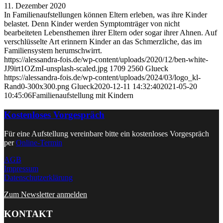
11. Dezember 2020
In Familienaufstellungen können Eltern erleben, was ihre Kinder
belastet. Denn Kinder werden Symptomträger von nicht
bearbeiteten Lebensthemen ihrer Eltern oder sogar ihrer Ahnen. Auf
verschlüsselte Art erinnern Kinder an das Schmerzliche, das im
Familiensystem herumschwirrt.
https://alessandra-fois.de/wp-content/uploads/2020/12/ben-white-
JJ9irt1OZmI-unsplash-scaled.jpg
1709
2560
Glueck
https://alessandra-fois.de/wp-content/uploads/2024/03/logo_kl-
Rand0-300x300.png
Glueck
2020-12-11 14:32:40
2021-05-20
10:45:06
Familienaufstellung mit Kindern
Kostenloses Vorgespräch
Für eine Aufstellung vereinbare bitte ein kostenloses Vorgespräch
per
Online-Termin
AGB
Impressum
Datenschutzerklärung
Zum Newsletter anmelden
KONTAKT