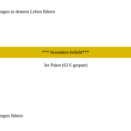
erungen in deinem Leben führen
*** besonders beliebt***
3er Paket (63 € gespart)
rungen führen