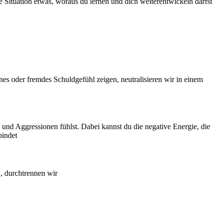
e Situation etwas, woraus du lernen und dich weiterentwickeln darfst
enes oder fremdes Schuldgefühl zeigen, neutralisieren wir in einem
 und Aggressionen fühlst. Dabei kannst du die negative Energie, die
bindet
n, durchtrennen wir