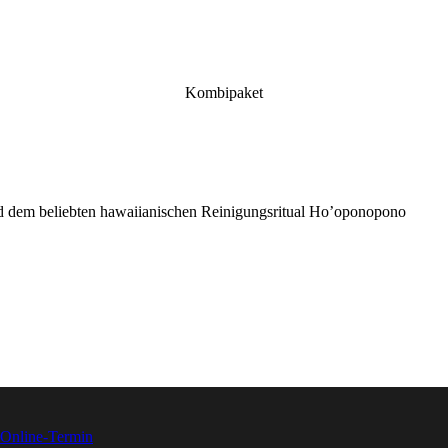
Kombipaket
nd dem beliebten hawaiianischen Reinigungsritual Ho’oponopono
Online-Termin