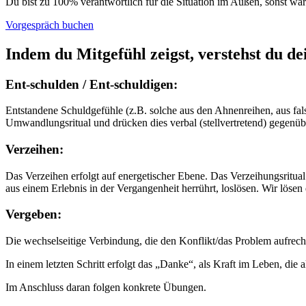
Du bist zu 100% verantwortlich für die Situation im Außen, sonst wäre
Vorgespräch buchen
Indem du Mitgefühl zeigst, verstehst du de
Ent-schulden / Ent-schuldigen:
Entstandene Schuldgefühle (z.B. solche aus den Ahnenreihen, aus falsch
Umwandlungsritual und drücken dies verbal (stellvertretend) gegenüber
Verzeihen:
Das Verzeihen erfolgt auf energetischer Ebene. Das Verzeihungsritual
aus einem Erlebnis in der Vergangenheit herrührt, loslösen. Wir lösen
Vergeben:
Die wechselseitige Verbindung, die den Konflikt/das Problem aufrech
In einem letzten Schritt erfolgt das „Danke“, als Kraft im Leben, die 
Im Anschluss daran folgen konkrete Übungen.