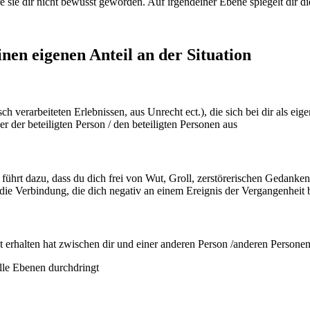
 sie dir nicht bewusst geworden. Auf irgendeiner Ebene spiegelt dir di
inen eigenen Anteil an der Situation
 verarbeiteten Erlebnissen, aus Unrecht ect.), die sich bei dir als eig
 der beteiligten Person / den beteiligten Personen aus
 führt dazu, dass du dich frei von Wut, Groll, zerstörerischen Gedanken
 die Verbindung, die dich negativ an einem Ereignis der Vergangenheit 
t erhalten hat zwischen dir und einer anderen Person /anderen Persone
alle Ebenen durchdringt