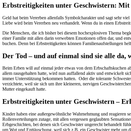
Erbstreitigkeiten unter Geschwistern: Mit 
Geld hat beim Vererben allenfalls Symbolcharakter und sagt sehr viel
Liebe wird beim Vererben neu verhandelt. Wenn du in einen Erbstreit 
Die Menschen, die ich bisher bei diesem hochexplosiven Thema beglei
einer Familie mit allen darin verwebten Emotionen offen dar, und ent
buchen. Denn bei Erbstreitigkeiten können Familienaufstellungen hel
Der Tod – und auf einmal sind sie alle da
Beim Erben will auf einmal jeder etwas von dem Erbschaftskuchen ab
allem rausgehalten hatte, wird nun auffallend aktiv und entwickelt s
immer Unterstützung bekommen hatten. Oder die tolerante Schwester, di
verzichtete, weil sie sich um ihre kleineren, nervigen Geschwisterchen
Mutter eingekauft hatte.
Erbstreitigkeiten unter Geschwistern – Er
Kinder haben eine außergewöhnliche Wahrnehmung und reagieren seit eh
Rollenverteilungen zutage, mit allen vergessen geglaubten Sensatione
Erbgeschichten, bei denen sich Geschwister ungerecht behandelt fühle
um Wut und Enttäuschung, weil sich z.B. ein Geschwister mehr um das