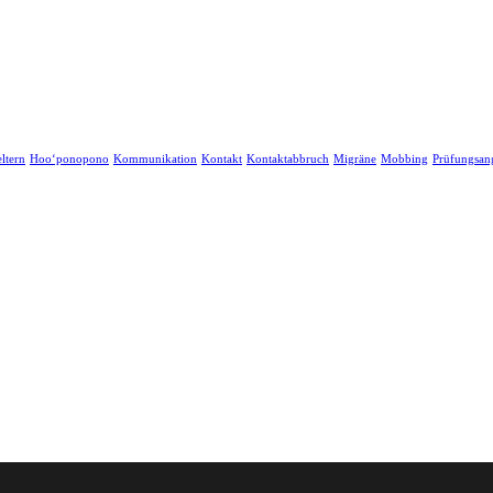
ltern
Hoo‘ponopono
Kommunikation
Kontakt
Kontaktabbruch
Migräne
Mobbing
Prüfungsan