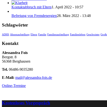
Kontaktabbruch mit Eltern
1. April 2022 - 10:57
Befreiung von Fremdenergien
28. März 2022 - 13:48
Schlagwörter
ADHS
Ahnenaufstellung
Eltern
Familie
Familienaufstellung
Familienleben
Geschwister
Große
Kontakt
Alessandra Fois
Bergstr. 8
56368 Berghausen
Tel.
06486-9035280
E-Mail:
mail@alessandra-fois.de
Online-Termine
Kostenloses Vorgespräch