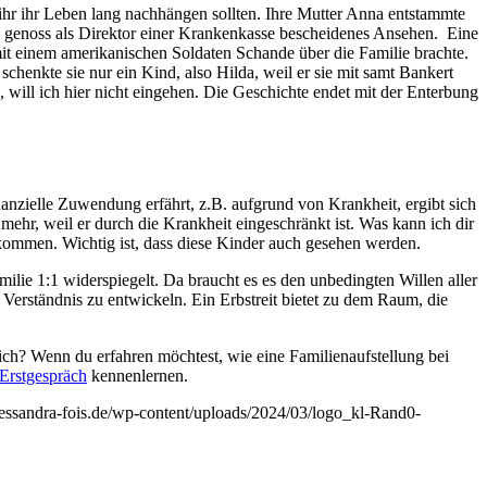
 ihr ihr Leben lang nachhängen sollten. Ihre Mutter Anna entstammte
er, genoss als Direktor einer Krankenkasse bescheidenes Ansehen. Eine
mit einem amerikanischen Soldaten Schande über die Familie brachte.
enkte sie nur ein Kind, also Hilda, weil er sie mit samt Bankert
ill ich hier nicht eingehen. Die Geschichte endet mit der Enterbung
anzielle Zuwendung erfährt, z.B. aufgrund von Krankheit, ergibt sich
hr, weil er durch die Krankheit eingeschränkt ist. Was kann ich dir
ekommen. Wichtig ist, dass diese Kinder auch gesehen werden.
ilie 1:1 widerspiegelt. Da braucht es es den unbedingten Willen aller
 Verständnis zu entwickeln. Ein Erbstreit bietet zu dem Raum, die
nlich? Wenn du erfahren möchtest, wie eine Familienaufstellung bei
 Erstgespräch
kennenlernen.
alessandra-fois.de/wp-content/uploads/2024/03/logo_kl-Rand0-