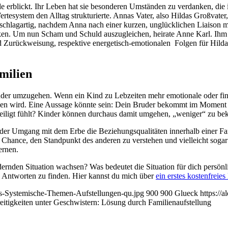
de erblickt. Ihr Leben hat sie besonderen Umständen zu verdanken, die
ertesystem den Alltag strukturierte. Annas Vater, also Hildas Großvat
h schlagartig, nachdem Anna nach einer kurzen, unglücklichen Liaison 
n. Um nun Scham und Schuld auszugleichen, heirate Anne Karl. Ihm sch
Zurückweisung, respektive energetisch-emotionalen Folgen für Hilda, w
amilien
ander umzugehen. Wenn ein Kind zu Lebzeiten mehr emotionale oder fin
hen wird. Eine Aussage könnte sein: Dein Bruder bekommt im Moment me
achteiligt fühlt? Kinder können durchaus damit umgehen, „weniger“ zu b
da der Umgang mit dem Erbe die Beziehungsqualitäten innerhalb einer Fam
e Chance, den Standpunkt des anderen zu verstehen und vielleicht sogar
ernen.
ordernden Situation wachsen? Was bedeutet die Situation für dich persö
ine Antworten zu finden. Hier kannst du mich über
ein erstes kostenfreies
ois-Systemische-Themen-Aufstellungen-qu.jpg
900
900
Glueck
https://
reitigkeiten unter Geschwistern: Lösung durch Familienaufstellung