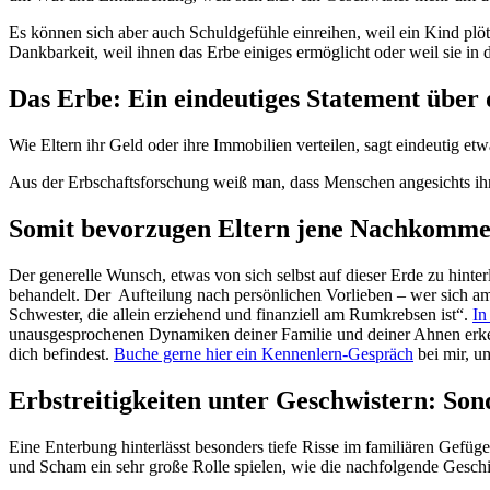
Es können sich aber auch Schuldgefühle einreihen, weil ein Kind plöt
Dankbarkeit, weil ihnen das Erbe einiges ermöglicht oder weil sie 
Das Erbe: Ein eindeutiges Statement über
Wie Eltern ihr Geld oder ihre Immobilien verteilen, sagt eindeutig e
Aus der Erbschaftsforschung weiß man, dass Menschen angesichts ihr
Somit bevorzugen Eltern jene Nachkommen,
Der generelle Wunsch, etwas von sich selbst auf dieser Erde zu hinterl
behandelt. Der Aufteilung nach persönlichen Vorlieben – wer sich am 
Schwester, die allein erziehend und finanziell am Rumkrebsen ist“.
In
unausgesprochenen Dynamiken deiner Familie und deiner Ahnen erken
dich befindest.
Buche gerne hier ein Kennenlern-Gespräch
bei mir, um
Erbstreitigkeiten unter Geschwistern: Son
Eine Enterbung hinterlässt besonders tiefe Risse im familiären Gef
und Scham ein sehr große Rolle spielen, wie die nachfolgende Geschi