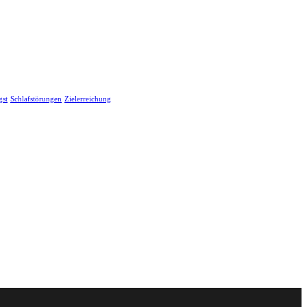
gst
Schlafstörungen
Zielerreichung