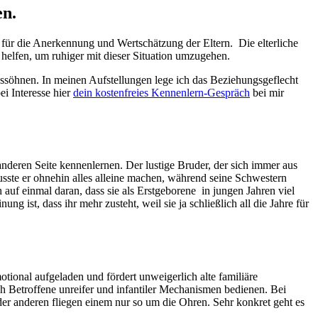
en.
t für die Anerkennung und Wertschätzung der Eltern. Die elterliche
helfen, um ruhiger mit dieser Situation umzugehen.
ussöhnen. In meinen Aufstellungen lege ich das Beziehungsgeflecht
ei Interesse hier
dein kostenfreies Kennenlern-Gespräch
bei mir
deren Seite kennenlernen. Der lustige Bruder, der sich immer aus
usste er ohnehin alles alleine machen, während seine Schwestern
 auf einmal daran, dass sie als Erstgeborene in jungen Jahren viel
 ist, dass ihr mehr zusteht, weil sie ja schließlich all die Jahre für
tional aufgeladen und fördert unweigerlich alte familiäre
ch Betroffene unreifer und infantiler Mechanismen bedienen. Bei
der anderen fliegen einem nur so um die Ohren. Sehr konkret geht es