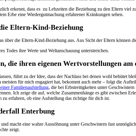
zlich erkennt, dass es zu Lebzeiten die Beziehung zu den Eltern viel z
in dem Erbe eine Wiedergutmachung erfahrener Kränkungen sehen.
 die Eltern-Kind-Beziehung
twas über die Eltern-Kind-Beziehung aus. Aus Sicht der Eltern können di
es Todes ihre Werte und Weltanschauung unterstreichen.
 die ihren eigenen Wertvorstellungen am e
assen, führt zu der Idee, dass der Nachlass bei denen wohl behütet bleib
meisten für mich engagiert hat, bekommt auch mehr – folgt die Aufteilu
 einer Familienaufstellung
, die bei Erbstreitigkeiten unter Geschwister
nen. Ich zeige dir auf, welche Zusammenhänge es gibt zwischen Erle
 zu erfahren, ob eine Aufstellung das richtige für dich ist.
derfall Enterbung
üge und macht eine wahre Aussöhnung unter Geschwistern fast unmöglic
chte zeigt.