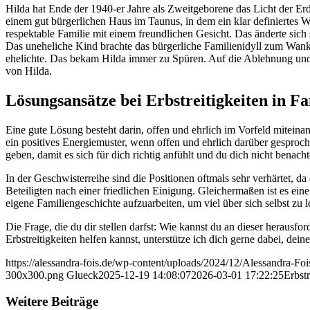
Hilda hat Ende der 1940-er Jahre als Zweitgeborene das Licht der Er
einem gut bürgerlichen Haus im Taunus, in dem ein klar definiertes W
respektable Familie mit einem freundlichen Gesicht. Das änderte sic
Das uneheliche Kind brachte das bürgerliche Familienidyll zum Wanke
ehelichte. Das bekam Hilda immer zu Spüren. Auf die Ablehnung und 
von Hilda.
Lösungsansätze bei Erbstreitigkeiten in F
Eine gute Lösung besteht darin, offen und ehrlich im Vorfeld mitein
ein positives Energiemuster, wenn offen und ehrlich darüber gesproc
geben, damit es sich für dich richtig anfühlt und du dich nicht ben
In der Geschwisterreihe sind die Positionen oftmals sehr verhärtet, 
Beteiligten nach einer friedlichen Einigung. Gleichermaßen ist es ein
eigene Familiengeschichte aufzuarbeiten, um viel über sich selbst zu l
Die Frage, die du dir stellen darfst: Wie kannst du an dieser herausf
Erbstreitigkeiten helfen kannst, unterstütze ich dich gerne dabei, de
https://alessandra-fois.de/wp-content/uploads/2024/12/Alessandra-F
300x300.png
Glueck
2025-12-19 14:08:07
2026-03-01 17:22:25
Erbst
Weitere Beiträge