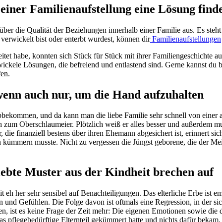
einer Familienaufstellung eine Lösung find
 über die Qualität der Beziehungen innerhalb einer Familie aus. Es steh
verwickelt bist oder enterbt wurdest, können dir
Familienaufstellungen
tet habe, konnten sich Stück für Stück mit ihrer Familiengeschichte a
wickele Lösungen, die befreiend und entlastend sind. Gerne kannst du b
fen.
, wenn auch nur, um die Hand aufzuhalten
bekommen, und da kann man die liebe Familie sehr schnell von einer an
ich zum Oberschlaumeier. Plötzlich weiß er alles besser und außerdem m
e finanziell bestens über ihren Ehemann abgesichert ist, erinnert sich
 kümmern musste. Nicht zu vergessen die Jüngst geborene, die der Meinung
lebte Muster aus der Kindheit brechen auf
 her sehr sensibel auf Benachteiligungen. Das elterliche Erbe ist emo
n und Gefühlen. Die Folge davon ist oftmals eine Regression, in der si
n, ist es keine Frage der Zeit mehr: Die eigenen Emotionen sowie die 
 pflegebedürftige Elternteil gekümmert hatte und nichts dafür bekam.