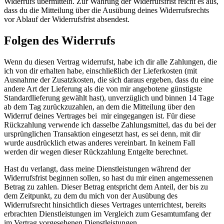
Widerrufs übermitteln. Zur Wahrung der Widerrufsfrist reicht es aus,
dass du die Mitteilung über die Ausübung deines Widerrufsrechts
vor Ablauf der Widerrufsfrist absendest.
Folgen des Widerrufs
Wenn du diesen Vertrag widerrufst, habe ich dir alle Zahlungen, die
ich von dir erhalten habe, einschließlich der Lieferkosten (mit
Ausnahme der Zusatzkosten, die sich daraus ergeben, dass du eine
andere Art der Lieferung als die von mir angebotene günstigste
Standardlieferung gewählt hast), unverzüglich und binnen 14 Tage
ab dem Tag zurückzuzahlen, an dem die Mitteilung über den
Widerruf deines Vertrages bei mir eingegangen ist. Für diese
Rückzahlung verwende ich dasselbe Zahlungsmittel, das du bei der
ursprünglichen Transaktion eingesetzt hast, es sei denn, mit dir
wurde ausdrücklich etwas anderes vereinbart. In keinem Fall
werden dir wegen dieser Rückzahlung Entgelte berechnet.
Hast du verlangt, dass meine Dienstleistungen während der
Widerrufsfrist beginnen sollen, so hast du mir einen angemessenen
Betrag zu zahlen. Dieser Betrag entspricht dem Anteil, der bis zu
dem Zeitpunkt, zu dem du mich von der Ausübung des
Widerrufsrecht hinsichtlich dieses Vertrages unterrichtest, bereits
erbrachten Dienstleistungen im Vergleich zum Gesamtumfang der
im Vertrag vorgesehenen Dienstleistungen.